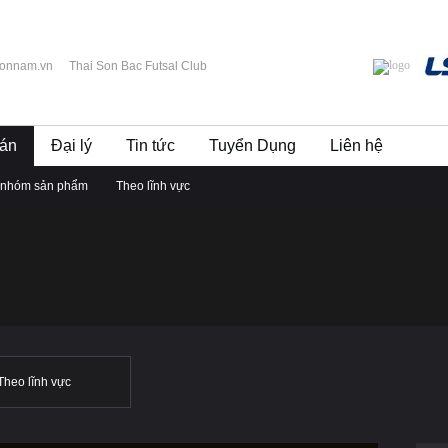
sonnam.vn
Thai Son Bac Futsal Club
án
Đại lý
Tin tức
Tuyển Dụng
Liên hệ
 nhóm sản phẩm
Theo lĩnh vực
Theo lĩnh vực