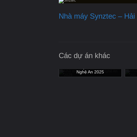
Nhà máy Synztec – Hải
Các dự án khác
hà máy Vinsmart Hoà Lạc -
Nhà máy Luxshare ICT
Nh
Hà Nội 2019
Nghệ An 2025