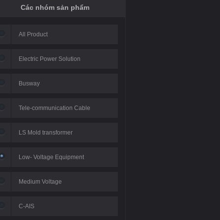
Các nhóm sản phẩm
All Product
Electric Power Solution
Busway
áy Luxshare - Hà Nội
Nhà máy Vinfast Escooter -
Nhà máy 
Tele-communication Cable
2020
Hà Nội 2020
H
LS Mold transformer
Low- Voltage Equipment
Medium Voltage
C-AIS