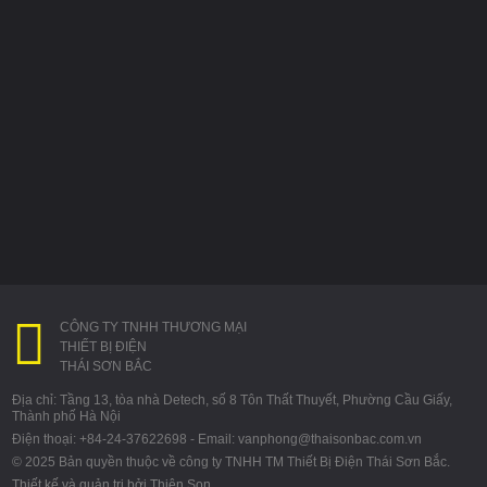
CÔNG TY TNHH THƯƠNG MẠI
THIẾT BỊ ĐIỆN
THÁI SƠN BẮC
Địa chỉ: Tầng 13, tòa nhà Detech, số 8 Tôn Thất Thuyết, Phường Cầu Giấy,
Thành phố Hà Nội
Điện thoại: +84-24-37622698 - Email: vanphong@thaisonbac.com.vn
© 2025 Bản quyền thuộc về công ty TNHH TM Thiết Bị Điện Thái Sơn Bắc.
Thiết kế và quản trị bởi Thiên Son.