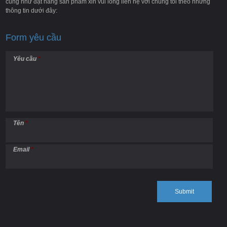
cũng như đặt hàng sản phẩm xin vui lòng liên hệ với chúng tôi theo những
thông tin dưới đây:
Form yêu cầu
Yêu cầu
*
Tên
*
Email
*