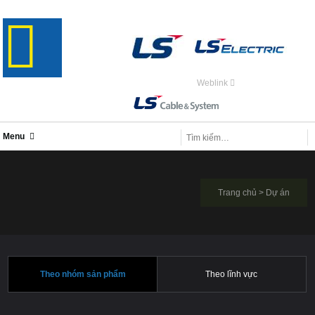
Weblink
Menu
Trang chủ
>
Dự án
Theo nhóm sản phẩm
Theo lĩnh vực