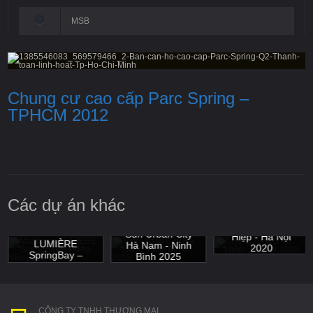
MSB
Chung cư cao cấp Parc Spring –
TPHCM 2012
Các dự án khác
Chung cư IEC Tứ
Masterise
Sun Urban City
Hiệp - Hà Nội
LUMIÈRE
Hà Nam - Ninh
2020
SpringBay –
Bình 2025
Hưng Yên 2025
CÔNG TY TNHH THƯƠNG MẠI