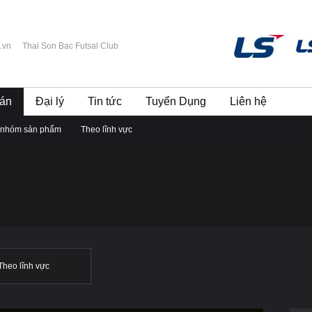
.vn
Thai Son Bac Futsal Club
án
Đại lý
Tin tức
Tuyển Dụng
Liên hệ
 nhóm sản phẩm
Theo lĩnh vực
Theo lĩnh vực