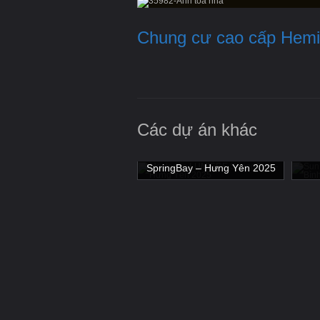
Chung cư cao cấp Hemi
Các dự án khác
03T6 Khu Ngoại giao đoàn
Masterise LUMIÈRE
Su
- Hà Nội 2020
SpringBay – Hưng Yên 2025