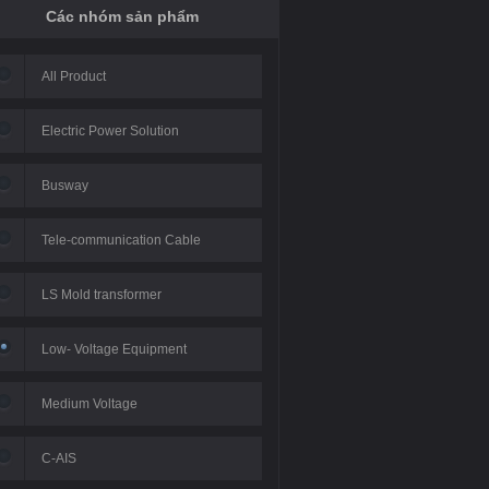
Các nhóm sản phẩm
All Product
Electric Power Solution
Busway
Bắc Hà Starlake - Hà Nội
ng cư The Terra An
N03T6 Kh
Tele-communication Cable
2019
ng - Hà Nội 2020
-
LS Mold transformer
Low- Voltage Equipment
Medium Voltage
C-AIS