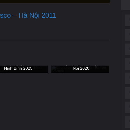
sco – Hà Nội 2011
n Urban City Hà Nam -
Chung cư IEC Tứ Hiệp - Hà
Chu
Ninh Bình 2025
Nội 2020
Hư