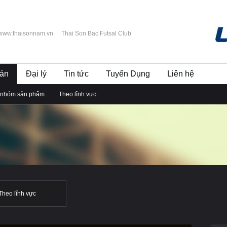
www.thaisonnam.vn
Thai Son Bac Futsal Club
án
Đại lý
Tin tức
Tuyển Dụng
Liên hệ
 nhóm sản phẩm
Theo lĩnh vực
Theo lĩnh vực