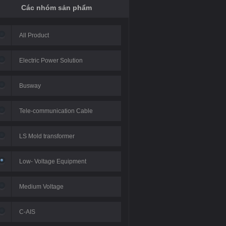
Các nhóm sản phẩm
All Product
Electric Power Solution
Busway
áy Luxshare - Hà Nội
Nhà máy Vinfast Escooter -
Nhà máy 
Tele-communication Cable
2020
Hà Nội 2020
H
LS Mold transformer
Low- Voltage Equipment
Medium Voltage
C-AIS