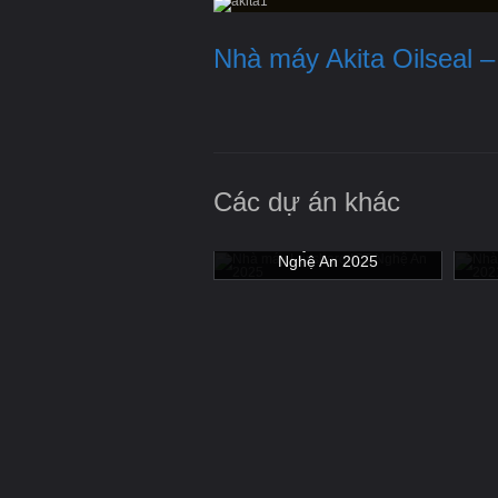
Nhà máy Akita Oilseal 
Các dự án khác
hà máy Vinsmart Hoà Lạc -
Nhà máy Luxshare ICT
Nh
Hà Nội 2019
Nghệ An 2025