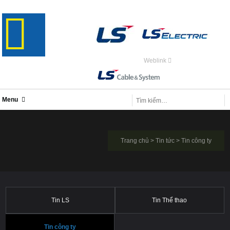
Weblink
Menu
Trang chủ
>
Tin tức
>
Tin công ty
Tin LS
Tin Thể thao
Tin công ty