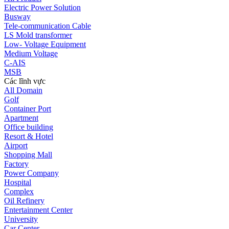
Electric Power Solution
Busway
Tele-communication Cable
LS Mold transformer
Low- Voltage Equipment
Medium Voltage
C-AIS
MSB
Các lĩnh vực
All Domain
Golf
Container Port
Apartment
Office building
Resort & Hotel
Airport
Shopping Mall
Factory
Power Company
Hospital
Complex
Oil Refinery
Entertainment Center
University
Car Center