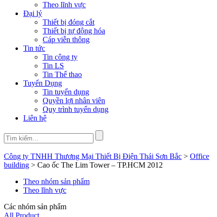
Theo lĩnh vực
Đại lý
Thiết bị đóng cắt
Thiết bị tự động hóa
Cáp viễn thông
Tin tức
Tin công ty
Tin LS
Tin Thể thao
Tuyển Dụng
Tin tuyển dụng
Quyền lợi nhân viên
Quy trình tuyển dụng
Liên hệ
Công ty TNHH Thương Mại Thiết Bị Điện Thái Sơn Bắc
>
Office
building
>
Cao ốc The Lim Tower – TP.HCM 2012
Theo nhóm sản phẩm
Theo lĩnh vực
Các nhóm sản phẩm
All Product